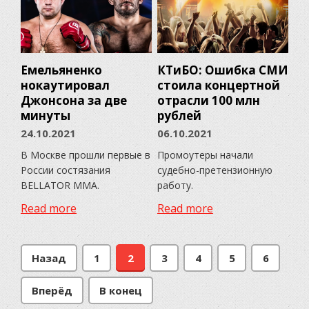
Емельяненко
КТиБО: Ошибка СМИ
нокаутировал
стоила концертной
Джонсона за две
отрасли 100 млн
минуты
рублей
24.10.2021
06.10.2021
В Москве прошли первые в
Промоутеры начали
России состязания
судебно-претензионную
BELLATOR MMA.
работу.
Read more
Read more
Назад
1
2
3
4
5
6
Вперёд
В конец