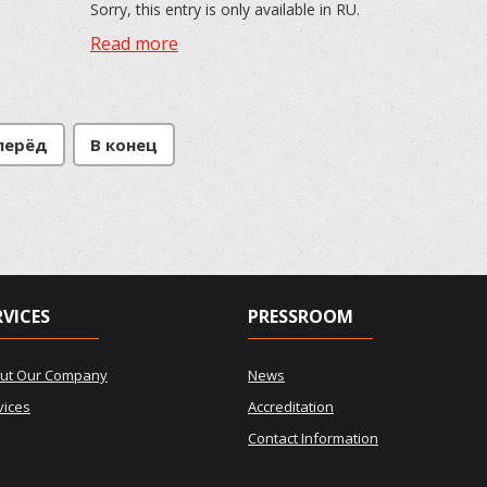
Sorry, this entry is only available in RU.
Read more
перёд
В конец
RVICES
PRESSROOM
ut Our Company
News
vices
Accreditation
Contact Information