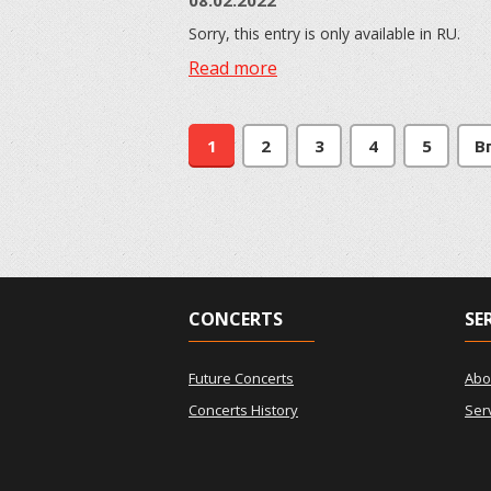
08.02.2022
Sorry, this entry is only available in RU.
Read more
1
2
3
4
5
В
CONCERTS
SE
Future Concerts
Abo
Concerts History
Ser