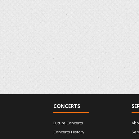
CONCERTS
SE
Future Concerts
Abo
Concerts History
Ser