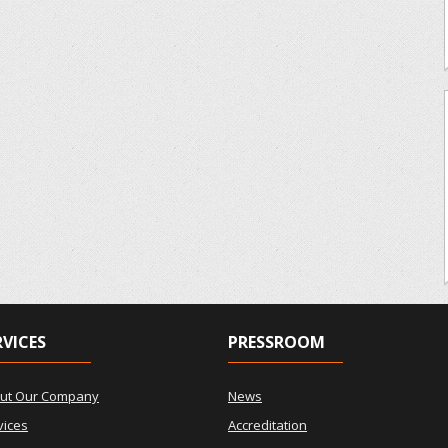
RVICES
PRESSROOM
ut Our Company
News
vices
Accreditation