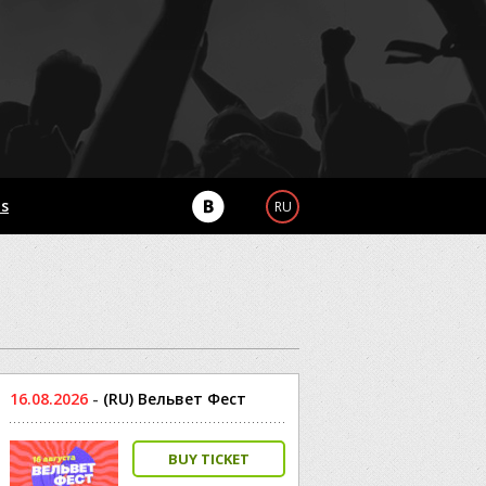
Us
RU
16.08.2026
-
(RU) Вельвет Фест
BUY TICKET