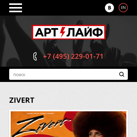
EN
+7 (495)
229-01-71
ZIVERT