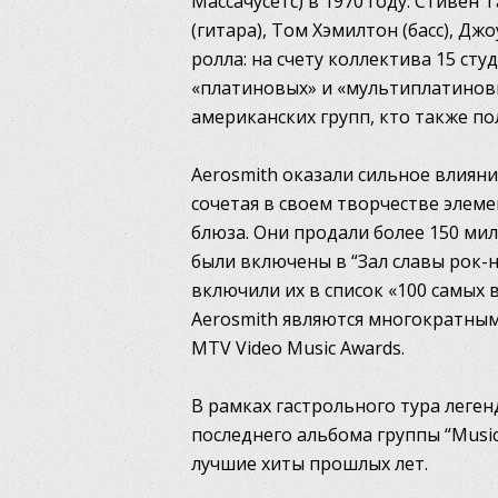
Массачусетс) в 1970 году. Стивен 
(гитара), Том Хэмилтон (басс), Д
ролла: на счету коллектива 15 ст
«платиновых» и «мультиплатинов
американских групп, кто также по
Aerosmith оказали сильное влиян
сочетая в своем творчестве элеме
блюза. Они продали более 150 мил
были включены в “Зал славы рок-н-
включили их в список «100 самых 
Aerosmith являются многократным
MTV Video Music Awards.
В рамках гастрольного тура леге
последнего альбома группы “Music 
лучшие хиты прошлых лет.