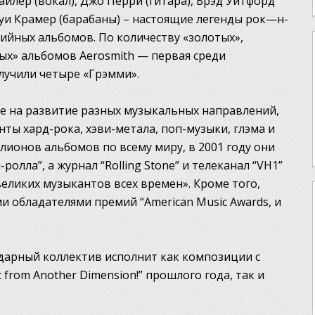
Тайлер (вокал), Джо Перри (гитара), Брэд Уитфорд
жоуи Крамер (барабаны) – настоящие легенды рок—н-
удийных альбомов. По количеству «золотых»,
ых» альбомов Aerosmith — первая среди
лучили четыре «Грэмми».
ие на развитие разных музыкальных направлений,
нты хард-рока, хэви-метала, поп-музыки, глэма и
лионов альбомов по всему миру, в 2001 году они
ролла”, а журнал “Rolling Stone” и телеканал “VH1”
великих музыкантов всех времен». Кроме того,
и обладателями премий “American Music Awards, и
ндарный коллектив исполнит как композиции с
from Another Dimension!” прошлого года, так и