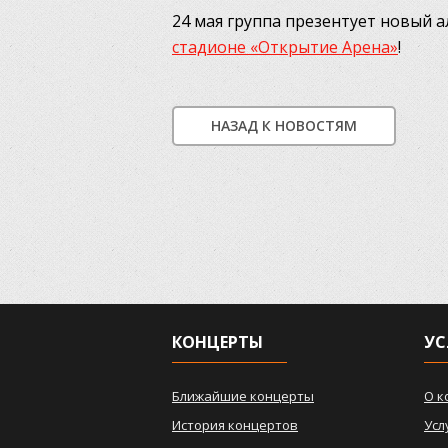
24 мая группа презентует новый 
стадионе «Открытие Арена»
!
НАЗАД К НОВОСТЯМ
КОНЦЕРТЫ
УС
Ближайшие концерты
О к
История концертов
Усл