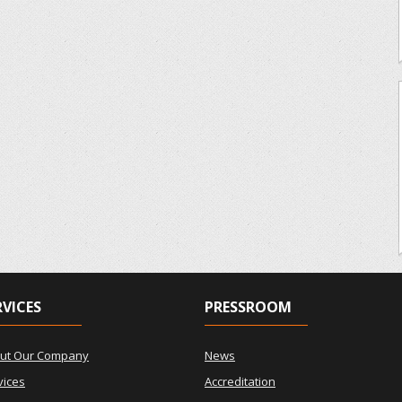
RVICES
PRESSROOM
ut Our Company
News
vices
Accreditation