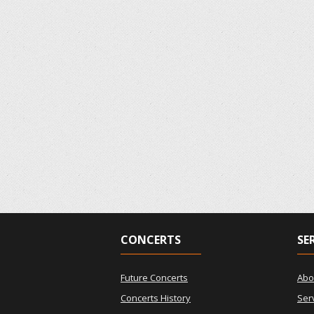
CONCERTS
SE
Future Concerts
Abo
Concerts History
Ser