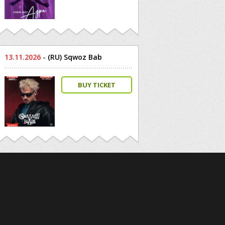
13.11.2026
-
(RU) Sqwoz Bab
BUY TICKET