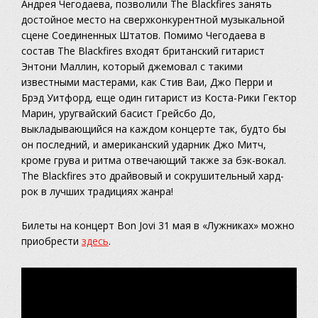
Андрея Чегодаева, позволили The Blackfires занять
достойное место на сверхконкурентной музыкальной
сцене Соединенных Штатов. Помимо Чегодаева в
состав The Blackfires входят британский гитарист
Энтони Маллин, который джемовал с такими
известными мастерами, как Стив Ваи, Джо Перри и
Брэд Уитфорд, еще один гитарист из Коста-Рики Гектор
Марин, уругвайский басист Грейсбо До,
выкладывающийся на каждом концерте так, будто бы
он последний, и американский ударник Джо Митч,
кроме грува и ритма отвечающий также за бэк-вокал.
The Blackfires это драйвовый и сокрушительный хард-
рок в лучших традициях жанра!
Билеты на концерт Bon Jovi 31 мая в «Лужниках» можно
приобрести
здесь
.