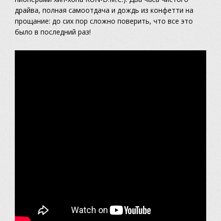
драйва, полная самоотдача и дождь из конфетти на
прощание: до сих пор сложно поверить, что все это
было в последний раз!