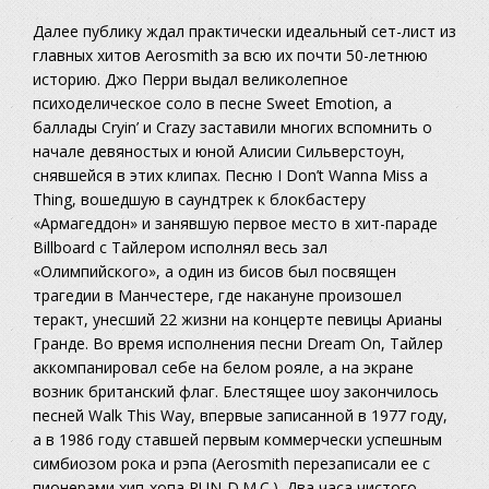
Далее публику ждал практически идеальный сет-лист из
главных хитов Aerosmith за всю их почти 50-летнюю
историю. Джо Перри выдал великолепное
психоделическое соло в песне Sweet Emotion, а
баллады Cryin’ и Crazy заставили многих вспомнить о
начале девяностых и юной Алисии Сильверстоун,
снявшейся в этих клипах. Песню I Don’t Wanna Miss a
Thing, вошедшую в саундтрек к блокбастеру
«Армагеддон» и занявшую первое место в хит-параде
Billboard с Тайлером исполнял весь зал
«Олимпийского», а один из бисов был посвящен
трагедии в Манчестере, где накануне произошел
теракт, унесший 22 жизни на концерте певицы Арианы
Гранде. Во время исполнения песни Dream On, Тайлер
аккомпанировал себе на белом рояле, а на экране
возник британский флаг. Блестящее шоу закончилось
песней Walk This Way, впервые записанной в 1977 году,
а в 1986 году ставшей первым коммерчески успешным
симбиозом рока и рэпа (Aerosmith перезаписали ее с
пионерами хип-хопа RUN-D.M.C.). Два часа чистого