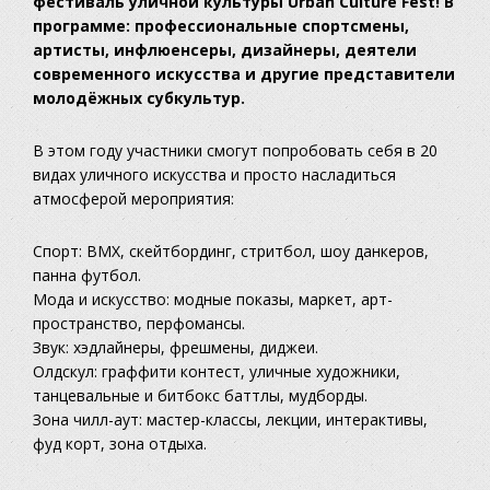
фестиваль уличной культуры Urban Culture Fest! В
программе: профессиональные спортсмены,
артисты, инфлюенсеры, дизайнеры, деятели
современного искусства и другие представители
молодёжных субкультур.
В этом году участники смогут попробовать себя в 20
видах уличного искусства и просто насладиться
атмосферой мероприятия:
Спорт: BMX, скейтбординг, стритбол, шоу данкеров,
панна футбол.
Мода и искусство: модные показы, маркет, арт-
пространство, перфомансы.
Звук: хэдлайнеры, фрешмены, диджеи.
Олдскул: граффити контест, уличные художники,
танцевальные и битбокс баттлы, мудборды.
Зона чилл-аут: мастер-классы, лекции, интерактивы,
фуд корт, зона отдыха.