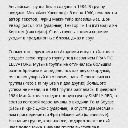
Английская группа была создана в 1984. В группу
входили: Мик «Хак» Хакнелл (р. 8 июня 1960; вокалист и
автор текстов), Фриц Макинтайр (клавишные), Шон
Увард (бас), Гота (ударные), Гектор Ти Пи (гитара) и Ян
Киркхэм (саксофон). Стиль группы своими корнями
уходит в традиционные блюзы, джаз и соул.
Совместно с друзьями по Академии искусств Хакнелл
создает свою первую группу под названием FRANTIC
ELEVATORS. Музыка группы не отличалась большим
разнообразием и определялась как двухаккордный,
очень популярный в то время, панк. Первые синглы
группы (Pistols In My Brain и два других) большого
успеха не имели, и в 1981 группа распалась. В феврале
1984 Мик Хакнелл создает новую группу SIMPLY RED, в
состав которой первоначально входили Тони Боуэрс
(басы) и Крис Джойс (ударные), а спустя два месяца к
ним присоединяется Фриц Макинтайр (клавишные).
Название группе, конечно же, подарил знаменитый
цвет волос Мика. Сначала группа выступила в