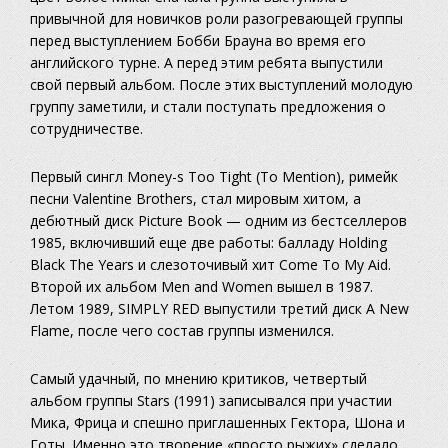
привычной для новичков роли разогревающей группы
перед выступлением Бобби Брауна во время его
английского турне. А перед этим ребята выпустили
свой первый альбом. После этих выступлений молодую
группу заметили, и стали поступать предложения о
сотрудничестве.
Первый сингл Money-s Too Tight (To Mention), римейк
песни Valentine Brothers, стал мировым хитом, а
дебютный диск Picture Book — одним из бестселлеров
1985, включивший еще две работы: балладу Holding
Black The Years и слезоточивый хит Come To My Aid.
Второй их альбом Men and Women вышел в 1987.
Летом 1989, SIMPLY RED выпустили третий диск A New
Flame, после чего состав группы изменился.
Самый удачный, по мнению критиков, четвертый
альбом группы Stars (1991) записывался при участии
Мика, Фрица и спешно приглашенных Гектора, Шона и
Готы. Именно это творение «просто рыжих» сделало