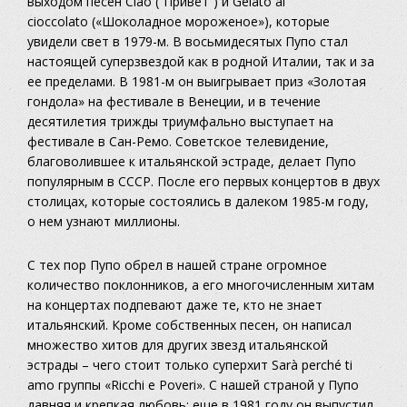
выходом песен
Ciao
(“Привет”) и
Gelato al
cioccolato
(«Шоколадное мороженое»), которые
увидели свет в 1979-м. В восьмидесятых Пупо стал
настоящей суперзвездой как в родной Италии, так и за
ее пределами. В 1981-м он выигрывает приз «Золотая
гондола» на фестивале в Венеции, и в течение
десятилетия трижды триумфально выступает на
фестивале в Сан-Ремо. Советское телевидение,
благоволившее к итальянской эстраде, делает Пупо
популярным в СССР. После его первых концертов в двух
столицах, которые состоялись в далеком 1985-м году,
о нем узнают миллионы.
С тех пор Пупо обрел в нашей стране огромное
количество поклонников, а его многочисленным хитам
на концертах подпевают даже те, кто не знает
итальянский. Кроме собственных песен, он написал
множество хитов для других звезд итальянской
эстрады – чего стоит только суперхит
Sarà perché ti
amo
группы «Ricchi e Poveri». С нашей страной у Пупо
давняя и крепкая любовь: еще в 1981 году он выпустил