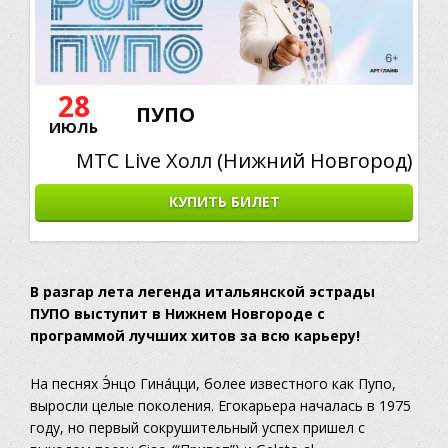
28
ПУПО
ИЮЛЬ
МТС Live Холл (Нижний Новгород)
КУПИТЬ БИЛЕТ
В разгар лета легенда итальянской эстрады
ПУПО выступит в Нижнем Новгороде с
программой лучших хитов за всю карьеру!
На песнях
Э́нцо Гина́цци
, более известного как Пупо,
выросли целые поколения.
Е
г
о
к
арьера началась в 1975
году, но первый сокрушительный успех пришел с