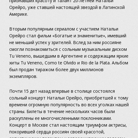
признавших красоту и талант 20-летней Натальи
Орейро, уже ставшей настоящей звездой в Латинской
Америке.
Вторым популярным сериалом с участием Натальи
Орейро стал фильм «Богатые и знаменитые», имевший
не меньший успех у зрителей. Вслед за ним россияне
смогли познакомиться с сольным музыкальным диском
Tu Veneno, вышедшим в Аргентине и содержащим яркие
хиты Tu Veneno, Como te Olvido и Rio de la Plata. Альбом
был продан тиражом более двух миллионов
экземпляров.
Почти 15 дет назад впервые в столице состоялся
сольный концерт Натальи Орейро, приобретшей к тому
времени огромную популярность во всех уголках нашей
страны. Билеты в течение нескольких часов были
раскуплены ее многочисленными поклонниками.
Концерт в Москве стал настоящим триумфом актрисы,
покорившей сердца россиян своей красотой,