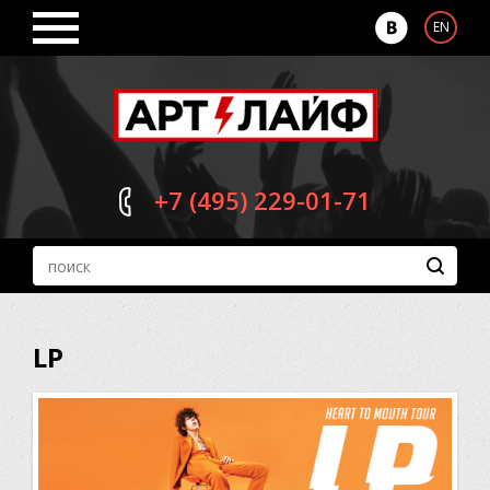
EN
+7 (495)
229-01-71
LP