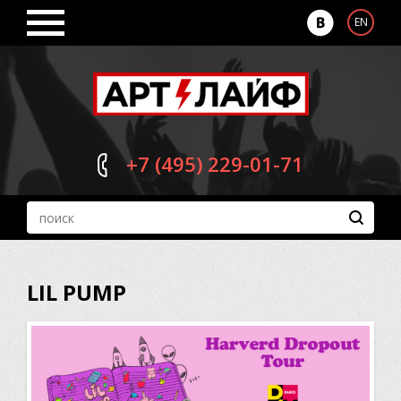
EN
+7 (495)
229-01-71
LIL PUMP