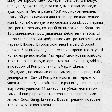
миру, он породил мем “Эшкере!” (Let’s Get It) и целую
волну подражателей, и за каждым его шагом следит
аудитория в Инстаграме в 15,8 миллионов человек.
Большой успех начался для Газзи Гарсии (настоящее
имя Lil Pump) с аккаунта на сервисе Soundcloud: первый
же трек Elementary, который он выложил, собрал там
13,5 миллионов прослушиваний. Дебютный альбом Lil
Pump стал золотым, добравшись до третьего места в
чартах Billboard. Второй лонгплей Harverd Dropout
должен был выйти еще в августе и закрепить статус Lil
Pump, но рэпер, якобы, “потерял” свой новый альбом.
Так что пока его аудитория смотрит клип Drug Addicts,
в котором Lil Pump появился с Чарли Шином и
обсуждает, посещал ли он на самом деле Гарвадский
университет. Сам Lil Pump написал в твиттере, что
ушел из Гарварда, чтобы спасти рэп-игру – и последнее
ему точно удалось! 11 декабря вы убедитесь в этом
сами: Lil Pump прокачает Adrenaline Stadium своими
хитами Gucci Gang, Eskeetet, Boss и треками, которые
только ждут своего релиза.