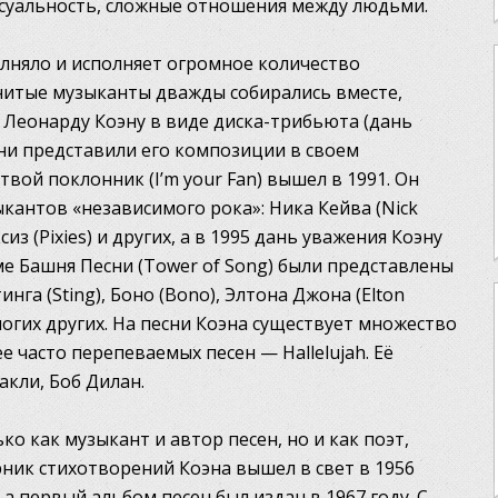
ексуальность, сложные отношения между людьми.
лняло и исполняет огромное количество
нитые музыканты дважды собирались вместе,
Леонарду Коэну в виде диска-трибьюта (дань
они представили его композиции в своем
твой поклонник (I’m your Fan) вышел в 1991. Он
кантов «независимого рока»: Ника Кейва (Nick
сиз (Pixies) и других, а в 1995 дань уважения Коэну
ме Башня Песни (Tower of Song) были представлены
нга (Sting), Боно (Bono), Элтона Джона (Elton
 многих других. На песни Коэна существует множество
е часто перепеваемых песен — Hallelujah. Её
акли, Боб Дилан.
о как музыкант и автор песен, но и как поэт,
рник стихотворений Коэна вышел в свет в 1956
 а первый альбом песен был издан в 1967 году. С