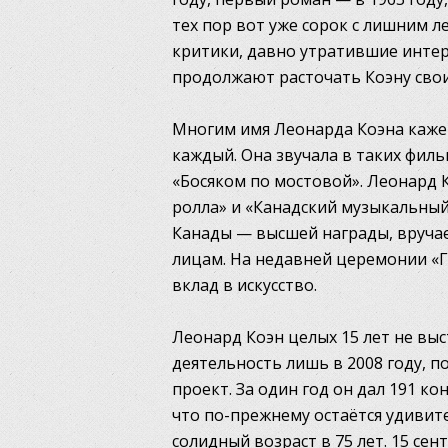
тех пор вот уже сорок с лишним л
критики, давно утратившие интер
продолжают расточать Коэну сво
Многим имя Леонарда Коэна кажет
каждый. Она звучала в таких фил
«Босяком по мостовой». Леонард 
ролла» и «Канадский музыкальный 
Канады — высшей награды, вруча
лицам. На недавней церемонии «Г
вклад в искусство.
Леонард Коэн целых 15 лет не вы
деятельность лишь в 2008 году, п
проект. За один год он дал 191 к
что по-прежнему остаётся удивит
солидный возраст в 75 лет. 15 сен