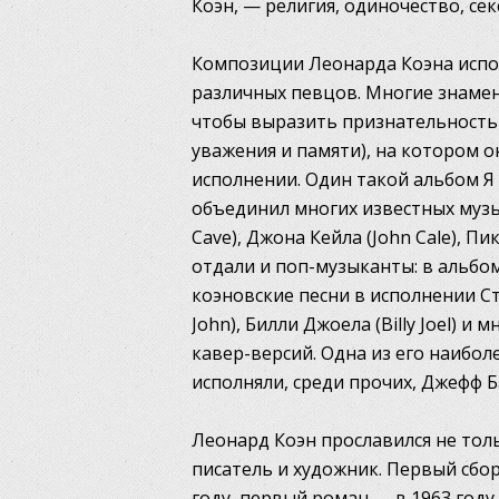
Коэн, — религия, одиночество, с
Композиции Леонарда Коэна испо
различных певцов. Многие знаме
чтобы выразить признательность 
уважения и памяти), на котором 
исполнении. Один такой альбом Я 
объединил многих известных музы
Cave), Джона Кейла (John Cale), Пик
отдали и поп-музыканты: в альбо
коэновские песни в исполнении Сти
John), Билли Джоела (Billy Joel) и
кавер-версий. Одна из его наиболе
исполняли, среди прочих, Джефф Б
Леонард Коэн прославился не тольк
писатель и художник. Первый сбо
году, первый роман — в 1963 году,