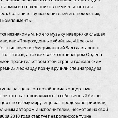
ет армия его поклонников не уменьшается, а
ес к большинству исполнителей его поколения,
и комплименты.
ся незнакомым, но его музыку наверняка слышал
ьмах, как «Прирожденные убийцы», «Шрек» и
Коэн включен в «Американский Зал славы рок-н-
зал славы», а также является кавалером Ордена
емой правительством этой страны гражданским
рэмии» Леонарду Коэну вручили спецнаграду за
ступал на сцене, он возобновил концертную
осле того как провалился его собственный бизнес-
онцерт по всему миру, ещё раз продемонстрировав,
ельным автором и исполнителем, несмотря на свой
тября 2010 года стартует европейское турне