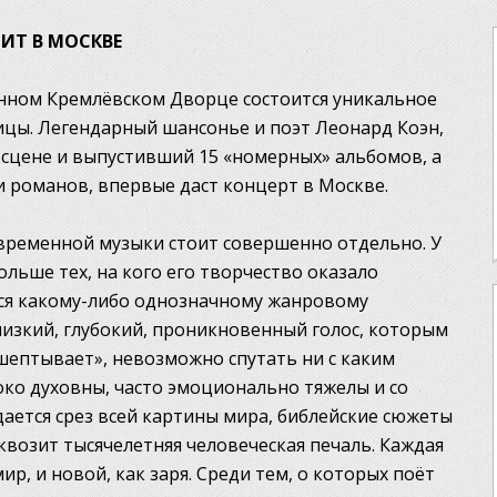
ИТ В МОСКВЕ
венном Кремлёвском Дворце состоится уникальное
ицы. Легендарный шансонье и поэт Леонард Коэн,
 сцене и выпустивший 15 «номерных» альбомов, а
и романов, впервые даст концерт в Москве.
временной музыки стоит совершенно отдельно. У
льше тех, на кого его творчество оказало
тся какому-либо однозначному жанровому
изкий, глубокий, проникновенный голос, которым
ашептывает», невозможно спутать ни с каким
око духовны, часто эмоционально тяжелы и со
дается срез всей картины мира, библейские сюжеты
квозит тысячелетняя человеческая печаль. Каждая
ир, и новой, как заря. Среди тем, о которых поёт