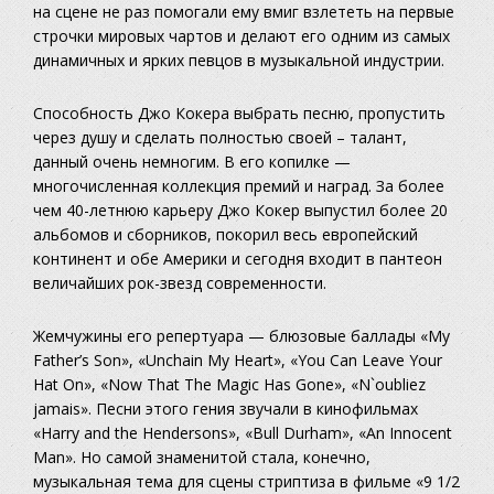
на сцене не раз помогали ему вмиг взлететь на первые
строчки мировых чартов и делают его одним из самых
динамичных и ярких певцов в музыкальной индустрии.
Способность Джо Кокера выбрать песню, пропустить
через душу и сделать полностью своей – талант,
данный очень немногим. В его копилке —
многочисленная коллекция премий и наград. За более
чем 40-летнюю карьеру Джо Кокер выпустил более 20
альбомов и сборников, покорил весь европейский
континент и обе Америки и сегодня входит в пантеон
величайших рок-звезд современности.
Жемчужины его репертуара — блюзовые баллады «My
Father’s Son», «Unchain My Heart», «You Can Leave Your
Hat On», «Now That The Magic Has Gone», «N`oubliez
jamais». Песни этого гения звучали в кинофильмах
«Harry and the Hendersons», «Bull Durham», «An Innocent
Man». Но самой знаменитой стала, конечно,
музыкальная тема для сцены стриптиза в фильме «9 1/2