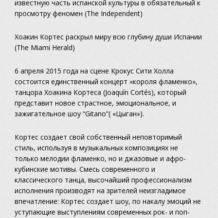
известную часть испанской культуры в обязательный к
просмотру феномен (The Independent)
Хоакин Кортес раскрыл миру всю глубину души Испании
(The Miami Herald)
6 апреля 2015 года на сцене Крокус Сити Холла
состоится единственный концерт «короля фламенко»,
танцора Хоакина Кортеса (Joaquín Cortés), который
представит новое страстное, эмоциональное, и
зажигательное шоу “Gitano”( «Цыган»).
Кортес создает свой собственный неповторимый
стиль, используя в музыкальных композициях не
только мелодии фламенко, но и джазовые и афро-
кубинские мотивы. Смесь современного и
классического танца, высочайший профессионализм
исполнения производят на зрителей неизгладимое
впечатление: Кортес создает шоу, по накалу эмоций не
уступающие выступлениям современных рок- и поп-