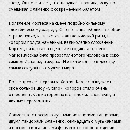
звезд. Он не считает, что нарушает правила, искусно
смешивая фламенко с современным балетом.
Появление Кортеса на сцене подобно сильному
электрическому разряду. От его танца публика в любой
стране приходит в экстаз. Фантастический ритм, в
котором полуобнаженный, великолепно сложенный
Кортес движется на сцене, и исходящая от него
магнетическая сила превратили этого человека в секс-
символ Испании, а журнал Elle включил его в десятку
самых сексуальных мужчин мира.
После трех лет перерыва Хоакин Картес выпускает
свое сольное шоу «Gitano», которое стало очень
откровенным, в которое артист вложил свою душу и
личные переживания.
Совместно с восемью лучшими испанскими танцорами,
двумя танцорами фламенко, семнадцатью музыкантами
и восемью вокалистами фламенко в сопровождении