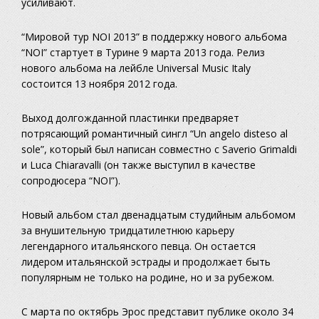
усиливают.
“Мировой тур NOI 2013” в поддержку нового альбома
“NOI” стартует в Турине 9 марта 2013 года. Релиз
нового альбома на лейбле Universal Music Italy
состоится 13 ноября 2012 года.
Выход долгожданной пластинки предваряет
потрясающий романтичный сингл “Un angelo disteso al
sole”, который был написан совместно с Saverio Grimaldi
и Luca Chiaravalli (он также выступил в качестве
сопродюсера “NOI”).
Новый альбом стал двенадцатым студийным альбомом
за внушительную тридцатилетнюю карьеру
легендарного итальянского певца. Он остается
лидером итальянской эстрады и продолжает быть
популярным не только на родине, но и за рубежом.
С марта по октябрь Эрос представит публике около 34