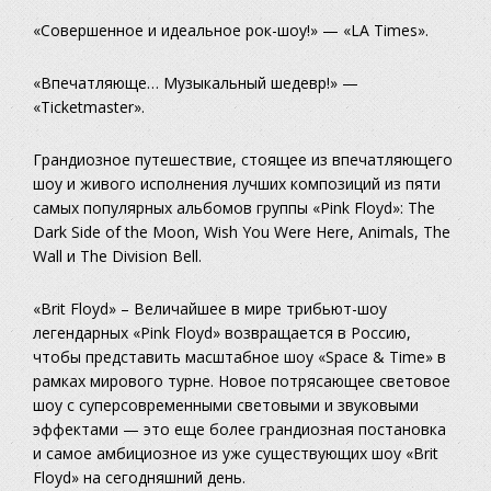
«Совершенное и идеальное рок-шоу!» — «LA Times».
«Впечатляюще… Музыкальный шедевр!» —
«Ticketmaster».
Грандиозное путешествие, стоящее из впечатляющего
шоу и живого исполнения лучших композиций из пяти
самых популярных альбомов группы «Pink Floyd»: The
Dark Side of the Moon, Wish You Were Here, Animals, The
Wall и The Division Bell.
«Brit Floyd» – Величайшее в мире трибьют-шоу
легендарных «Pink Floyd» возвращается в Россию,
чтобы представить масштабное шоу «Space & Time» в
рамках мирового турне. Новое потрясающее световое
шоу с суперсовременными световыми и звуковыми
эффектами — это еще более грандиозная постановка
и самое амбициозное из уже существующих шоу «Brit
Floyd» на сегодняшний день.