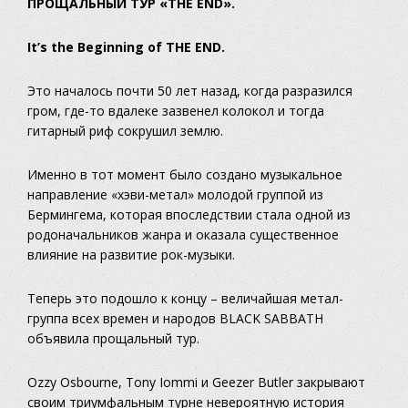
ПРОЩАЛЬНЫЙ ТУР «THE END».
It’s the Beginning of THE END.
Это началось почти 50 лет назад, когда разразился
гром, где-то вдалеке зазвенел колокол и тогда
гитарный риф сокрушил землю.
Именно в тот момент было создано музыкальное
направление «хэви-метал» молодой группой из
Бермингема, которая впоследствии стала одной из
родоначальников жанра и оказала существенное
влияние на развитие рок-музыки.
Теперь это подошло к концу – величайшая метал-
группа всех времен и народов BLACK SABBATH
объявила прощальный тур.
Ozzy Osbourne, Tony Iommi и Geezer Butler закрывают
своим триумфальным турне невероятную история