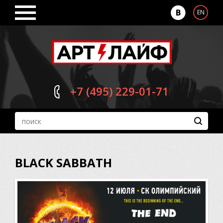
EN
+7 (495)
229-01-71
BLACK SABBATH