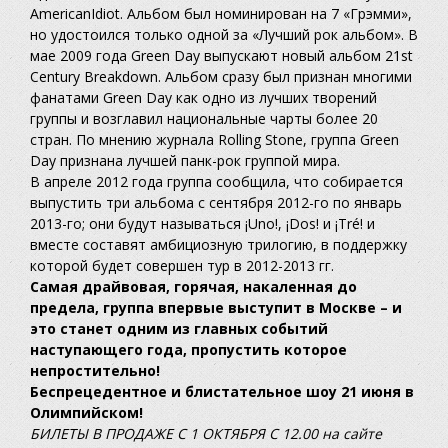
AmericanIdiot. Альбом был номинирован на 7 «Грэмми»,
но удостоился только одной за «Лучший рок альбом». В
мае 2009 года Green Day выпускают новый альбом 21st
Century Breakdown. Альбом сразу был признан многими
фанатами Green Day как одно из лучших творений
группы и возглавил национальные чарты более 20
стран. По мнению журнала Rolling Stone, группа Green
Day признана лучшей панк-рок группой мира.
В апреле 2012 года группа сообщила, что собирается
выпустить три альбома с сентября 2012-го по январь
2013-го; они будут называться ¡Uno!, ¡Dos! и ¡Tré! и
вместе составят амбициозную трилогию, в поддержку
которой будет совершен тур в 2012-2013 гг.
Самая драйвовая, горячая, накаленная до
предела, группа впервые выступит в Москве – и
это станет одним из главных событий
наступающего года, пропустить которое
непростительно!
Беспрецедентное и блистательное шоу 21 июня в
Олимпийском!
БИЛЕТЫ В ПРОДАЖЕ С 1 ОКТЯБРЯ С 12.00 на сайте