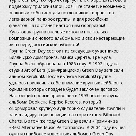
поддержку трилогии Uno! ¡Dos! ¡Tre станет, несомненно,
знаковым событием для поклонников творчества
легендарной панк-рок группы, а для российских
фанатов – это станет настоящим сюрпризом!
Культовая группа впервые исполнит не только
композиции с нового альбома, но и свои нестареющие
хиты перед российской публикой!
Группа Green Day состоит из следующих участников:
Билли Джо Армстронга, Майка Дёрнта, Тре Кула.
Группа была образована в 1986 году. В 1992 году на
студии Art of Ears (Сан-Франциско) Green Day записали
альбом Kerplunk!. После выпуска Kerplunk! группе
удалось привлечь к себе внимание крупных лейблов, с
одним из которых позднее будет заключен договор.
Настоящий прорыв произошел в 1993 после выпуска
альбома Dookieна Reprise Records, который
сформировал крупную аудиторию слушателей группы и
занял лидирующие позиции в авторитетном Billboard
Charts. В этом же году Green Day взяли «Грэмми» за
«Best Alternative Music Performance». В 2004 году вышел
один из наиболее известных альбомов Green Day