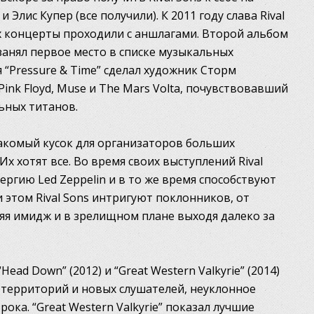
 Элис Купер (все получили). К 2011 году слава Rival
их концерты проходили с аншлагами. Второй альбом
1) занял первое место в списке музыкальных
 “Pressure & Time” сделал художник Сторм
ink Floyd, Muse и The Mars Volta, почувствовавший
льных титанов.
 лакомый кусок для организаторов больших
х хотят все. Во время своих выступлений Rival
ргию Led Zeppelin и в то же время способствуют
 этом Rival Sons интригуют поклонников, от
яя имидж и в зрелищном плане выходя далеко за
ead Down” (2012) и “Great Western Valkyrie” (2014)
территорий и новых слушателей, неуклонное
ока. “Great Western Valkyrie” показал лучшие