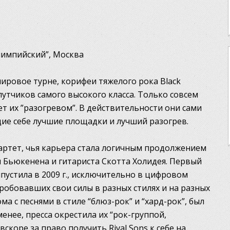
Олимпийский”, Москва
ировое турне, корифеи тяжелого рока Black
опутчиков самого высокого класса. Только совсем
т их ”разогревом”. В действительности они сами
ие себе лучшие площадки и лучший разогрев.
артет, чья карьера стала логичным продолжением
 Бьюкенена и гитариста Скотта Холидея. Первый
ыпустила в 2009 г., исключительно в цифровом
пробовавших свои силы в разных стилях и на разных
ма с песнями в стиле “блюз-рок” и “хард-рок”, был
нее, пресса окрестила их “рок-группой,
скоре за право получить Rival Sons к себе на