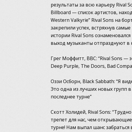
результаты за всю карьеру Rival S
Billboard — список артистов, нахо
Western Valkyrie” Rival Sons на бо
закрепили успех, встряхнув самы
истории Rival Sons ознаменовался 
выход музыканты отпразднуют в к
Грег Моффитт, BBC: “Rival Sons — 
Deep Purple, The Doors, Bad Compa
Оззи Осборн, Black Sabbath: “Я вид
Это одна из лучших новых групп в
последнее турне”
Скотт Холидей, Rival Sons: “Труд
трепет для нас, чем открывающие 
турне! Нам выпал шанс забраться в