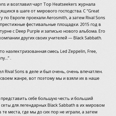
ons и возглавил чарт Top Heatseekers журнала
дящихся в шаге от мирового господства. С “Great
рту по Европе проехали Aerosmith, а затем Rival Sons
е престижные фестивальные площадки. 2015 год в
турне с Deep Purple и записью нового альбома. Его
омпании других своих учителей — Black Sabbath.
это наэлектризованная смесь Led Zeppelin, Free,
ny…” .
ел Rival Sons в деле и был очень, очень впечатлен.
 своем жанре, вот поэтому мы и взяли их в наше
но представить себе большую честь и больший
сеты для легендарных Black Sabbath в их мировом
 те места, где мы до сих пор не играли, а затем