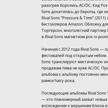
разогрев боролись AC/DC, Кид Рок и
Sons докатилась до Европы, где 
Rival Sons “Pressure & Time” (201
бестселлеров Amazon. Обложку для
Торгерсон, многолетний партнер P
в Rival Sons магнетизм рок-н-рол
Начиная с 2012 года Rival Sons —
фестивалей под открытым небом. И
Sons транслируют мистическую эне
продажам пива не хуже AC/DC. При
альбома к альбому постоянно мен
рамки hairy-рока.
Последующие альбомы Rival Sons “H
— это планомерный захват новых 
восхождение к вершинам блюза и р