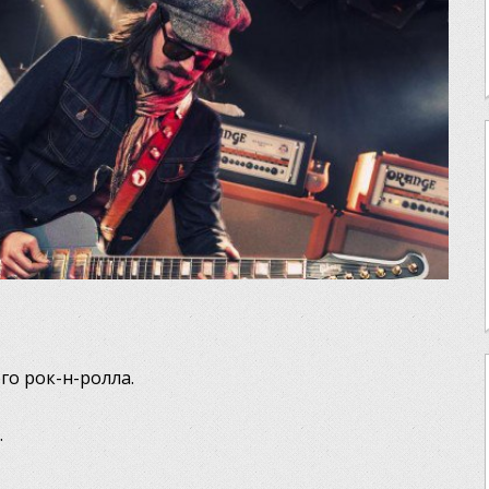
го рок-н-ролла.
.