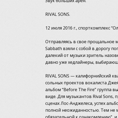
Звук больших арен.
RIVAL SONS.
12 июля 2016 г., спорткомплекс “
Отправляясь в свое прощальное м
Sabbath взяли с собой в дорогу п
далекий от музыки зритель назове
давно уже хедлайнеры, выбирающ
RIVAL SONS — калифорнийский кв
сольных проектов вокалиста Джея
альбом “Before The Fire” группа в
виде. Для музыкантов Rival Sons, 
сценах Лос-Анджелеса, успех альбо
полной неожиданностью. Тем не ме
обязательной к ознакомлению”, и в