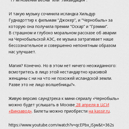
И такую музыку сочинила исландка Хильдур
Гуднадоттир к фильмам “Джокер”, и “Чернобыль» за
которую она получила премии “Оскар” и “Грэмми”.
В страшном и глубоко моральном рассказе об аварии
на Чернобыльской АЭС, ее музыка затрагивает наше
бессознательное и совершенно непонятным образом
нас улучшает.
Магия? Конечно. Но в этом нет ничего неожиданного:
всмотритесь в лицо этой нестандартно красивой
женщины с ни на что не похожей исландской земли.
Разве это не лицо волшебницы?».
Живую версию саундтрека к мини-сериалу «Чернобыль»
можно будет услышать в Москве
28 апреля в ЦСИ
«Винзавод»
. Билеты можно приобрести
на kassir.ru
.
https://www.youtube.com/watch?v=qcEPbx_iSjw&t=362s