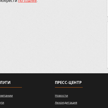
риобрести
по ссылке
.
ЛУГИ
ПРЕСС-ЦЕНТР
омпании
Новости
уги
Аккредитация